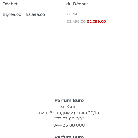
Déchet
du Déchet
185 ml
₴
1,499.00
–
₴
8,999.00
₴
3,499.00
₴
2,099.00
Parfum Büro
м. Київ,
вул. Володимирська 20/1а
073 33 88 000
044 33 88 000
Parfum Büro