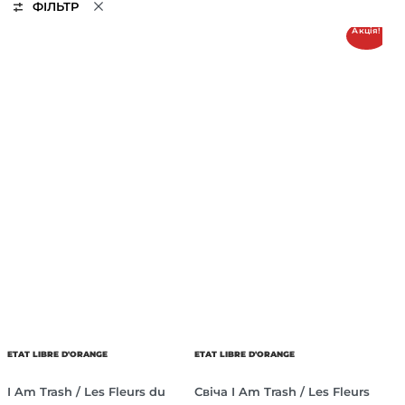
ФІЛЬТР
Акція!
ETAT LIBRE D'ORANGE
ETAT LIBRE D'ORANGE
I Am Trash / Les Fleurs du
Свіча I Am Trash / Les Fleurs