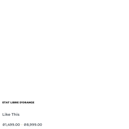
ETAT LIBRE D'ORANGE
Like This
₴
1,499.00
–
₴
8,999.00