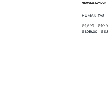
MEMOIZE LONDON
HUMANITAS
₴1,699 - ₴10,
₴
1,019.00
₴
6,
–