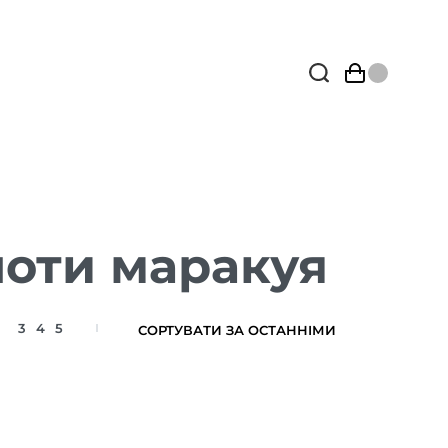
ноти маракуя
3
4
5