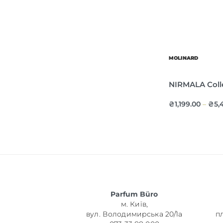
MOLINARD
NIRMALA Colle
₴
1,199.00
₴
5,
–
Parfum Büro
м. Київ,
вул. Володимирська 20/1а
п