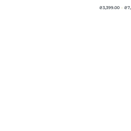
₴
3,399.00
₴
7
–