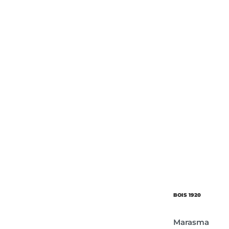
Об’єм
Парфумер
BOIS 1920
Marasma