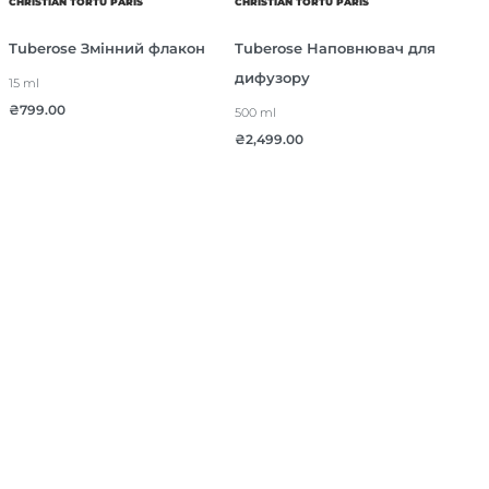
CHRISTIAN TORTU PARIS
CHRISTIAN TORTU PARIS
Tuberose Змінний флакон
Tuberose Наповнювач для
дифузору
15 ml
₴
799.00
500 ml
₴
2,499.00