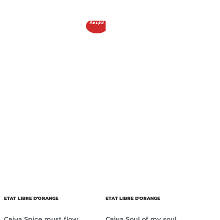
Акція!
ETAT LIBRE D'ORANGE
ETAT LIBRE D'ORANGE
Свіча Spice must flow
Свіча Soul of my soul