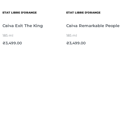
ETAT LIBRE D'ORANGE
ETAT LIBRE D'ORANGE
Свіча Exit The King
Свіча Remarkable People
185 ml
185 ml
₴
3,499.00
₴
3,499.00