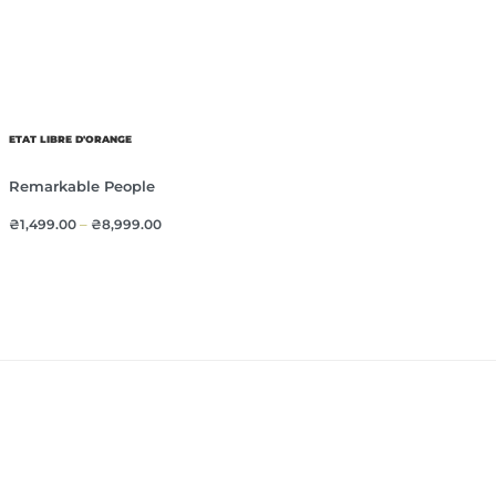
ETAT LIBRE D'ORANGE
Remarkable People
₴
1,499.00
–
₴
8,999.00