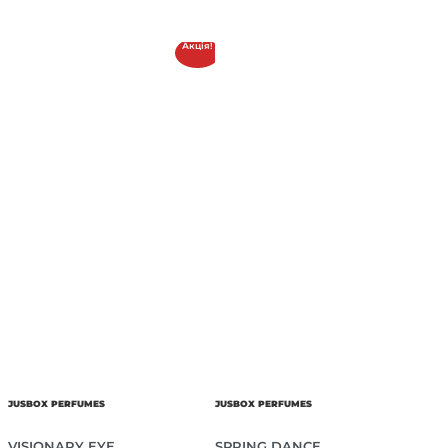
Акція!
JUSBOX PERFUMES
JUSBOX PERFUMES
VISIONARY EYE
SPRING DANCE