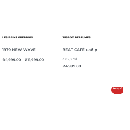
LES BAINS GUERBOIS
JUSBOX PERFUMES
1979 NEW WAVE
BEAT CAFÉ набір
3 x 7,8 ml
₴
4,999.00
–
₴
11,999.00
₴
4,999.00
Акція!