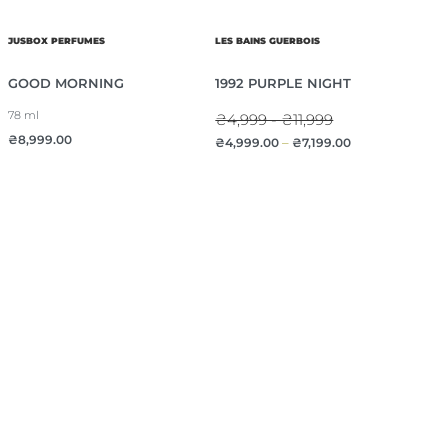
JUSBOX PERFUMES
LES BAINS GUERBOIS
GOOD MORNING
1992 PURPLE NIGHT
78 ml
₴4,999 - ₴11,999
₴
8,999.00
₴
4,999.00
–
₴
7,199.00