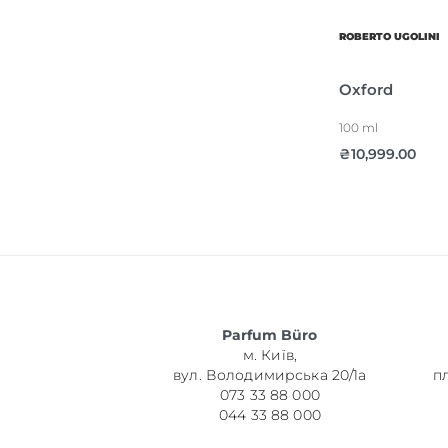
ROBERTO UGOLINI
Oxford
100 ml
₴
10,999.00
Parfum Büro
м. Київ,
вул. Володимирська 20/1а
п
073 33 88 000
044 33 88 000