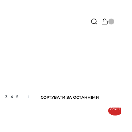
3
4
5
Акція!