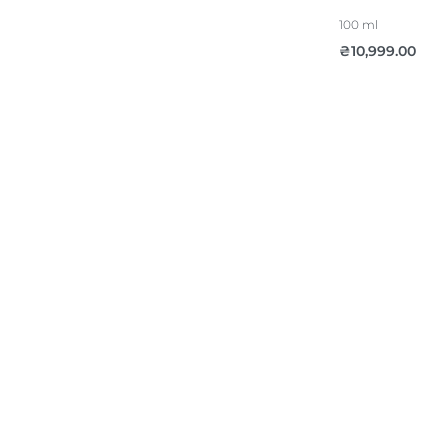
100 ml
₴
10,999.00