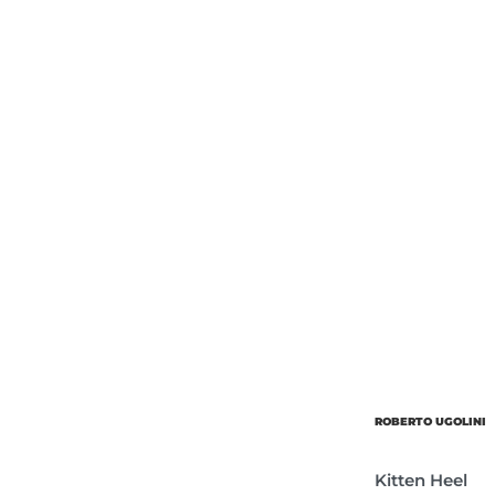
Об’єм
Парфумер
ROBERTO UGOLINI
Kitten Heel