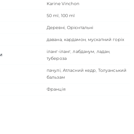
Karine Vinchon
50 ml
,
100 ml
Деревні
,
Орієнтальні
давана
,
кардамон
,
мускатний горіх
іланг-іланг
,
лабданум
,
ладан
,
И
тубероза
пачулі
,
Атласний кедр
,
Толуанський
бальзам
Франція