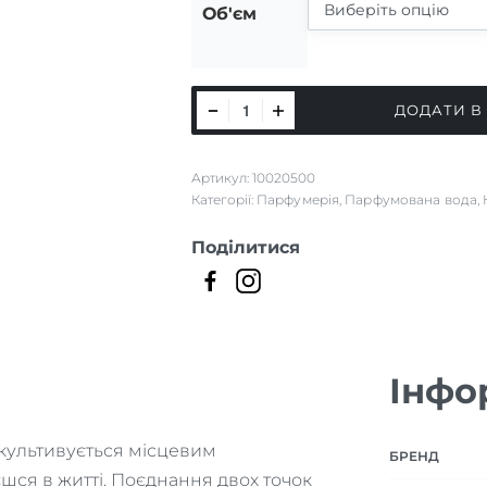
Об'єм
Bois
ДОДАТИ В
Oriental
&
Артикул:
10020500
Ylang
Категорії:
Парфумерія
,
Парфумована вода
,
кількість
Поділитися
Інфо
о культивується місцевим
БРЕНД
шся в житті. Поєднання двох точок