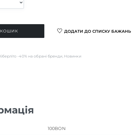
 КОШИК
ДОДАТИ ДО СПИСКУ БАЖАНЬ
Кіберліто -40% на обрані бренди
,
Новинки
рмація
100BON