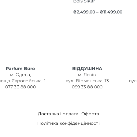
Bois Sikar
₴
2,499.00
₴
11,499.00
–
Parfum Büro
ВІДДУШИНА
м. Одеса,
м. Львів,
лоща Європейська, 1
вул. Вірменська, 13
вул
077 33 88 000
099 33 88 000
Доставка і оплата
Оферта
Політика конфіденційності