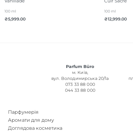
Vanillade
Cuir Sacre
100 ml
100 ml
₴
5,999.00
₴
12,999.00
Parfum Büro
м. Київ,
вул. Володимирська 20/1а
п
073 33 88 000
044 33 88 000
Парфумерія
Аромати для дому
Доглядова косметика