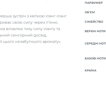
ПАРФУМЕР
ОБ'ЄМ
рша зустріч з квіткою іланг-іланг
СІМЕЙСТВО
криває свою силу через п’янкі,
ка вловлює тиху силу ілангу та
ВЕРХНІ НОТИ
льний сенсорний досвід,
лі цього незабутнього аромату».
СЕРЕДНІ НОТ
БАЗОВІ НОТИ
КРАЇНА