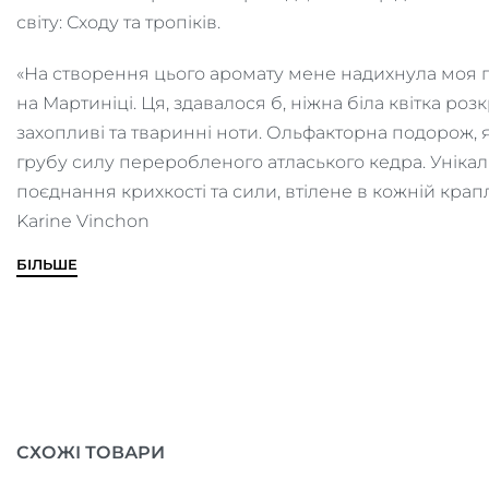
світу: Сходу та тропіків.
«На створення цього аромату мене надихнула моя пе
на Мартиніці. Ця, здавалося б, ніжна біла квітка роз
захопливі та тваринні ноти. Ольфакторна подорож, я
грубу силу переробленого атласького кедра. Уніка
поєднання крихкості та сили, втілене в кожній крап
Karine Vinchon
БІЛЬШЕ
СХОЖІ ТОВАРИ