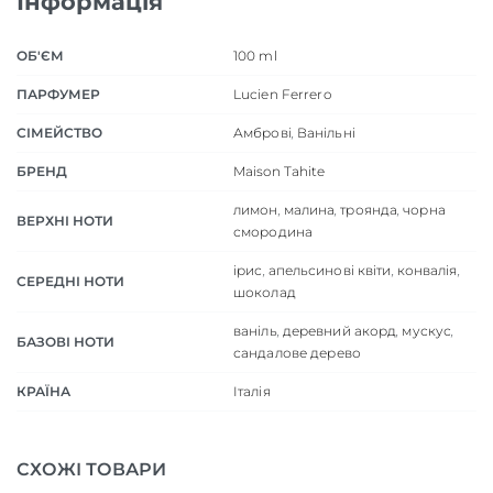
Інформація
ОБ'ЄМ
100 ml
ПАРФУМЕР
Lucien Ferrero
СІМЕЙСТВО
Амброві
,
Ванільні
БРЕНД
Maison Tahite
лимон
,
малина
,
троянда
,
чорна
ВЕРХНІ НОТИ
смородина
ірис
,
апельсинові квіти
,
конвалія
,
СЕРЕДНІ НОТИ
шоколад
ваніль
,
деревний акорд
,
мускус
,
БАЗОВІ НОТИ
сандалове дерево
КРАЇНА
Італія
СХОЖІ ТОВАРИ