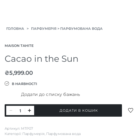
>
>
ГОЛОВНА
ПАРФУМЕРІЯ
ПАРФУМОВАНА ВОДА
MAISON TAHITE
Cacao in the Sun
₴
5,999.00
В НАЯВНОСТІ
Додати до списку бажань
Cacao
ДОД
ДОДАТИ В КОШИК
in
ДО
СПИ
the
Артикул:
MTP07
БАЖ
Sun
Категорії:
Парфумерія
,
Парфумована вода