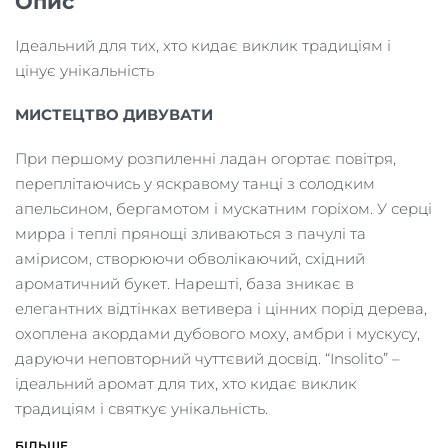
Опис
Ідеальний для тих, хто кидає виклик традиціям і
цінує унікальність
МИСТЕЦТВО ДИВУВАТИ
При першому розпиленні ладан огортає повітря,
переплітаючись у яскравому танці з солодким
апельсином, бергамотом і мускатним горіхом. У серці
мирра і теплі прянощі зливаються з пачулі та
амірисом, створюючи обволікаючий, східний
ароматичний букет. Нарешті, база зникає в
елегантних відтінках ветивера і цінних порід дерева,
охоплена акордами дубового моху, амбри і мускусу,
даруючи неповторний чуттєвий досвід. “Insolito” –
ідеальний аромат для тих, хто кидає виклик
традиціям і святкує унікальність.
БІЛЬШЕ