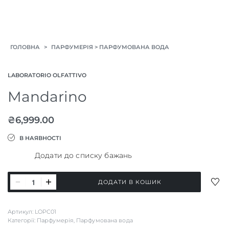
>
>
ГОЛОВНА
ПАРФУМЕРІЯ
ПАРФУМОВАНА ВОДА
LABORATORIO OLFATTIVO
Mandarino
₴
6,999.00
В НАЯВНОСТІ
Додати до списку бажань
Mandarino
ДОД
ДОДАТИ В КОШИК
кількість
ДО
СПИ
Артикул:
LOPC01
БАЖ
Категорії:
Парфумерія
,
Парфумована вода