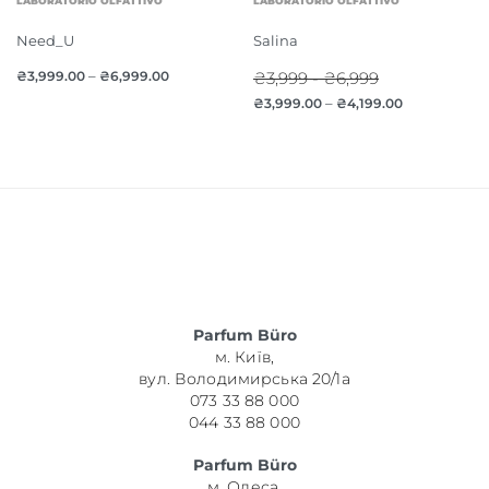
LABORATORIO OLFATTIVO
LABORATORIO OLFATTIVO
Need_U
Salina
₴
3,999.00
–
₴
6,999.00
₴3,999 - ₴6,999
₴
3,999.00
–
₴
4,199.00
Parfum Büro
м. Київ,
вул. Володимирська 20/1а
073 33 88 000
044 33 88 000
Parfum Büro
м. Одеса,