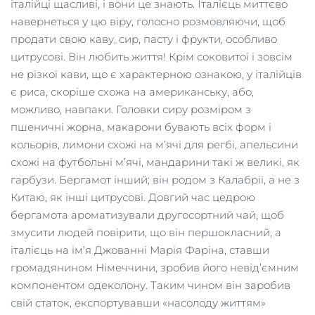
італійці щасливі, і вони це знають. Італієць миттєво
навернеться у цю віру, голосно розмовляючи, щоб
продати свою каву, сир, пасту і фрукти, особливо
цитрусові. Він любить життя! Крім соковитої і зовсім
не різкої кави, що є характерною ознакою, у італійців
є риса, скоріше схожа на американську, або,
можливо, навпаки. Головки сиру розміром з
пшеничні жорна, макарони бувають всіх форм і
кольорів, лимони схожі на м’ячі для регбі, апельсини
схожі на футбольні м’ячі, мандарини такі ж великі, як
гарбузи. Бергамот інший; він родом з Калабрії, а не з
Китаю, як інші цитрусові. Довгий час цедрою
бергамота ароматизували другосортний чай, щоб
змусити людей повірити, що він першокласний, а
італієць на ім’я Джованні Марія Фаріна, ставши
громадянином Німеччини, зробив його невід’ємним
компонентом одеколону. Таким чином він заробив
свій статок, експортувавши «насолоду життям»