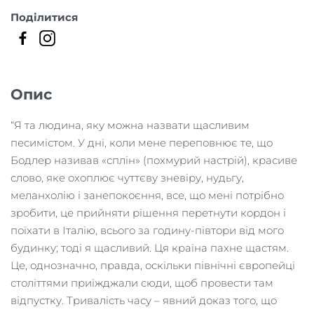
Поділитися
Опис
“Я та людина, яку можна назвати щасливим
песимістом. У дні, коли мене переповнює те, що
Бодлер називав «сплін» (похмурий настрій), красиве
слово, яке охоплює чуттєву зневіру, нудьгу,
меланхолію і занепокоєння, все, що мені потрібно
зробити, це прийняти рішення перетнути кордон і
поїхати в Італію, всього за годину-півтори від мого
будинку; тоді я щасливий. Ця країна пахне щастям.
Це, однозначно, правда, оскільки північні європейці
століттями приїжджали сюди, щоб провести там
відпустку. Тривалість часу – явний доказ того, що