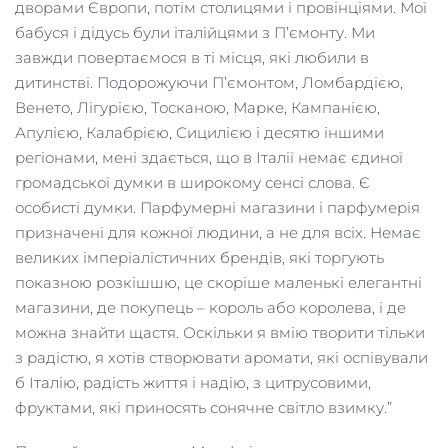
дворами Європи, потім столицями і провінціями. Мої
бабуся і дідусь були італійцями з П’ємонту. Ми
завжди повертаємося в ті місця, які любили в
дитинстві. Подорожуючи П’ємонтом, Ломбардією,
Венето, Лігурією, Тосканою, Марке, Кампанією,
Апулією, Калабрією, Сицилією і десятю іншими
регіонами, мені здається, що в Італії немає єдиної
громадської думки в широкому сенсі слова. Є
особисті думки. Парфумерні магазини і парфумерія
призначені для кожної людини, а не для всіх. Немає
великих імперіалістичних брендів, які торгують
показною розкішшю, це скоріше маленькі елегантні
магазини, де покупець – король або королева, і де
можна знайти щастя. Оскільки я вмію творити тільки
з радістю, я хотів створювати аромати, які оспівували
б Італію, радість життя і надію, з цитрусовими,
фруктами, які приносять сонячне світло взимку.”