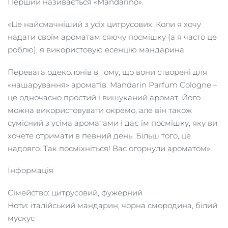
Перший називається «Mandarino».
«Це найсмачніший з усіх цитрусових. Коли я хочу
надати своїм ароматам сяючу посмішку (а я часто це
роблю), я використовую есенцію мандарина.
Перевага одеколонів в тому, що вони створені для
«нашарування» ароматів. Mandarin Parfum Cologne –
це одночасно простий і вишуканий аромат. Його
можна використовувати окремо, але він також
сумісний з усіма ароматами і дає їм посмішку, яку ви
хочете отримати в певний день. Більш того, це
надовго. Так посміхніться! Вас огорнули ароматом».
Інформація
Сімейство: цитрусовий, фужерний
Ноти: італійський мандарин, чорна смородина, білий
мускус