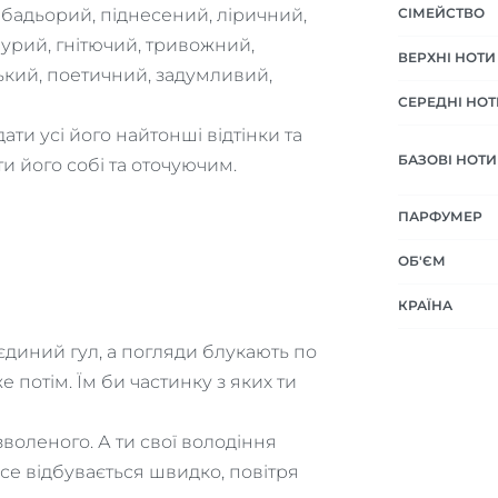
 бадьорий, піднесений, ліричний,
СІМЕЙСТВО
урий, гнітючий, тривожний,
ВЕРХНІ НОТИ
ький, поетичний, задумливий,
СЕРЕДНІ НОТ
ти усі його найтонші відтінки та
БАЗОВІ НОТИ
ти його собі та оточуючим.
ПАРФУМЕР
ОБ'ЄМ
КРАЇНА
єдиний гул, а погляди блукають по
е потім. Їм би частинку з яких ти
воленого. А ти свої володіння
Все відбувається швидко, повітря