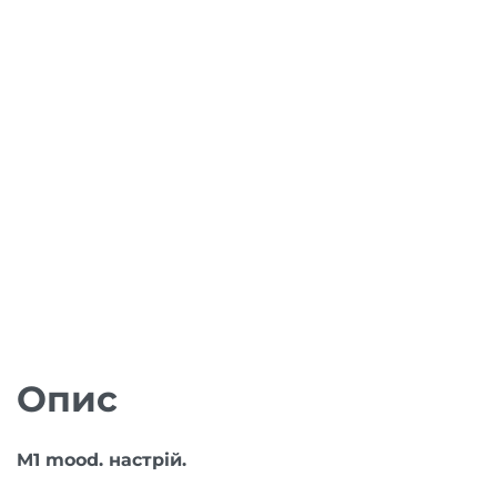
Опис
M1 mood. настрій.