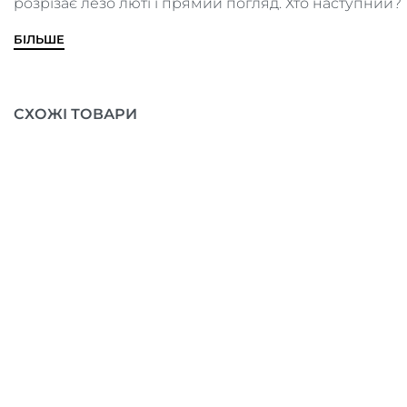
розрізає лезо люті і прямий погляд. Хто наступний?
БІЛЬШЕ
СХОЖІ ТОВАРИ