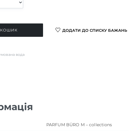
 КОШИК
ДОДАТИ ДО СПИСКУ БАЖАНЬ
мована вода
рмація
PARFUM BÜRO M – collections