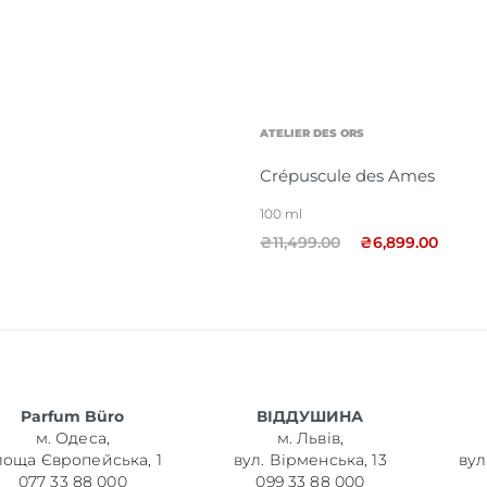
ATELIER DES ORS
Crépuscule des Ames
100 ml
₴
11,499.00
₴
6,899.00
Parfum Büro
ВІДДУШИНА
м. Одеса,
м. Львів,
лоща Європейська, 1
вул. Вірменська, 13
вул
077 33 88 000
099 33 88 000