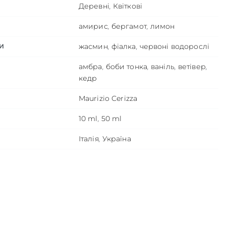
Деревні
,
Квіткові
амирис
,
бергамот
,
лимон
жасмин
,
фіалка
,
червоні водорослі
И
амбра
,
боби тонка
,
ваніль
,
ветівер
,
кедр
Maurizio Cerizza
10 ml
,
50 ml
Італія
,
Україна