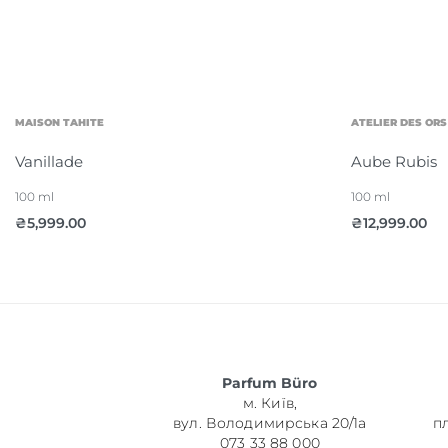
MAISON TAHITE
ATELIER DES ORS
Vanillade
Aube Rubis
100 ml
100 ml
₴
5,999.00
₴
12,999.00
Parfum Büro
м. Київ,
вул. Володимирська 20/1а
п
073 33 88 000