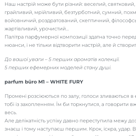
Наш настрій може бути різний: веселий, святковий,
грайливий, мрійливий, безтурботний, сумний, похм
войовничий, роздратований, скептичний, філософс
жартівливий, урочистий…
Палітра парфумерної композиції здатна точно переда
нюанси, і не тільки відтворити настрій, але й створи
До вашої уваги – 5 перших ароматів колекції.
5 перших ефемерних моделей стану душі.
parfum büro М1 – WHITE FURY
Промені розсіюються по залу, голоси зливаються в 
тобі із захопленням. Їм би торкнутися, а говорити вж
весь.
Але делікатність успіху давно переступила межу доз
знаєш і тому наступаєш першим. Крок, іскра, удар. 