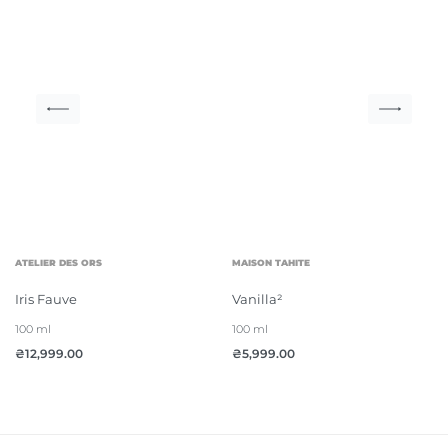
ATELIER DES ORS
MAISON TAHITE
Iris Fauve
Vanilla²
100 ml
100 ml
₴
12,999.00
₴
5,999.00