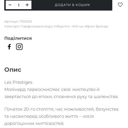
PATCHOULI
ДОД
ДОДАТИ В КОШИК
INTENSE
ДО
СПИ
Les
Артикул:
1720000
БАЖ
Prestiges
Категорії:
Парфумована вода
,
Кіберліто -40% на обрані бренди
кількість
Поділитися
Опис
Les Prestiges
Молінард переосмислює своє мистецтво й
звертається до епохи, сповненої руху та шаленства.
Початок 20-го століття, час можливостей, безумства
та насамперед особливого життя – носія
дорогоцінних миттєвостей.