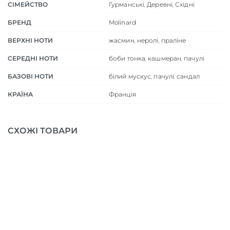
СІМЕЙСТВО
Гурманські
,
Деревні
,
Східні
БРЕНД
Molinard
ВЕРХНІ НОТИ
жасмин
,
неролі
,
праліне
СЕРЕДНІ НОТИ
боби тонка
,
кашмеран
,
пачулі
БАЗОВІ НОТИ
білий мускус
,
пачулі
,
сандал
КРАЇНА
Франція
СХОЖІ ТОВАРИ