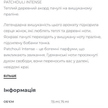
PATCHOULI INTENSE
Теплий деревний акорд пачулі на вишуканому
праліне.
Легендарна вишуканість цього аромату підкорила
серця жінок, які люблять теплі та деревні ноти.
Яскраві пачулі переходять у вишукану ноту праліне,
підсилену бобами тонка.
Patchouli Intense – це богемні парфуми, що
викликають звикання. Гурманські ноти просякнуті
духом свободи, вони переносить вас у далекі,
невідомі краї.
БІЛЬШЕ
Інформація
ОБ'ЄМ
7,5 ml
,
75 ml