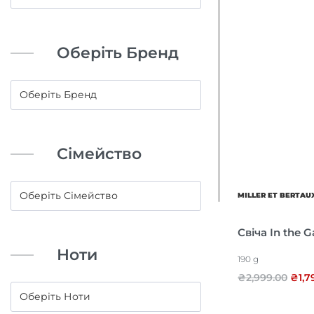
Оберіть Бренд
Сімейство
MILLER ET BERTAU
Свіча In the 
Ноти
190 g
₴
2,999.00
₴
1,7