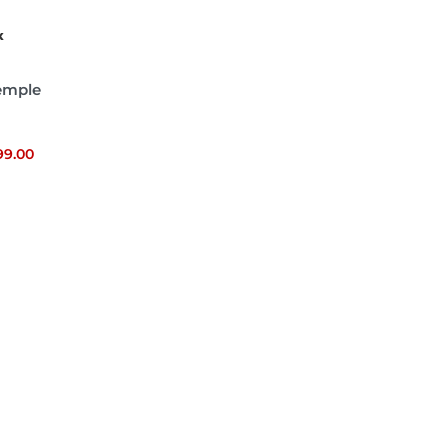
X
Temple
99.00