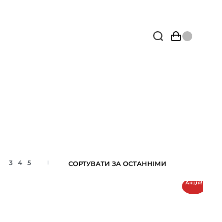
3
4
5
Акція!