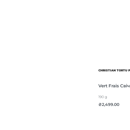
CHRISTIAN TORTU 
Vert Frais Сві
190 g
₴
2,499.00