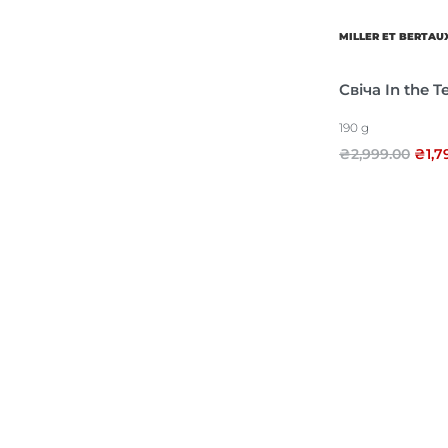
MILLER ET BERTAU
Свіча In the 
190 g
₴
2,999.00
₴
1,7