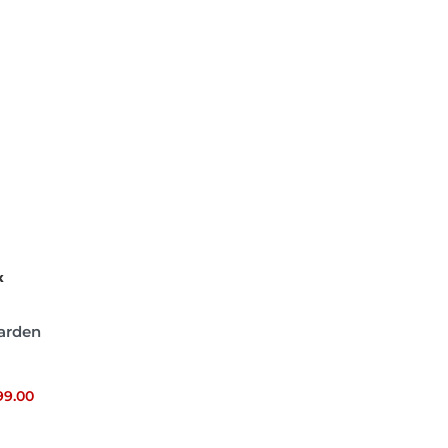
X
Garden
99.00