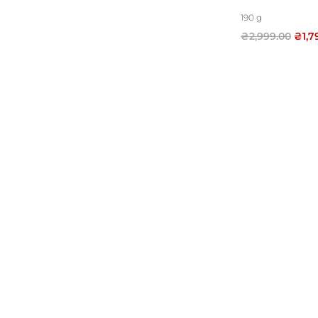
190 g
₴
2,999.00
₴
1,7