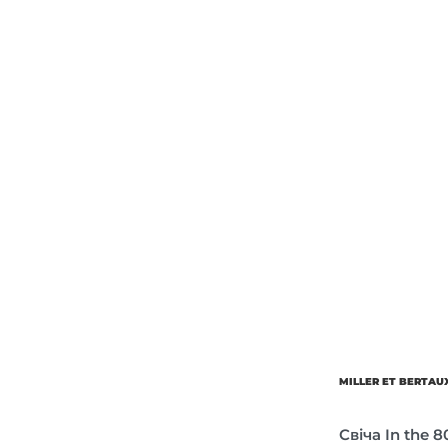
Об’єм
Парфумер
MILLER ET BERTAU
Свіча In the 8