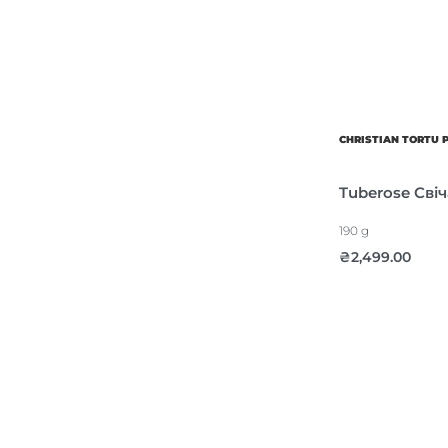
CHRISTIAN TORTU 
Tuberose Свіч
190 g
₴
2,499.00