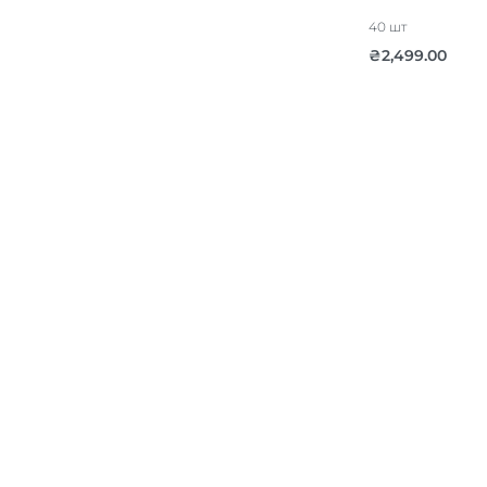
40 шт
₴
2,499.00