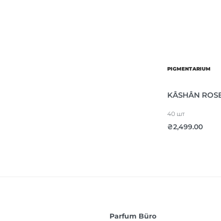
PIGMENTARIUM
KÂSHÂN ROSE
40 шт
₴
2,499.00
Parfum Büro