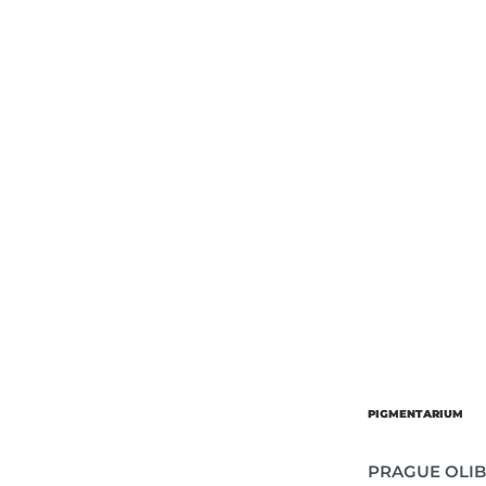
Об’єм
Парфумер
PIGMENTARIUM
PRAGUE OLIB