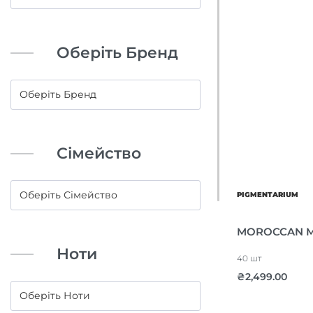
Оберіть Бренд
Сімейство
PIGMENTARIUM
MOROCCAN MI
Ноти
40 шт
₴
2,499.00