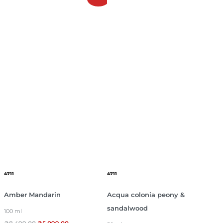
4711
4711
Amber Mandarin
Acqua colonia peony &
sandalwood
100 ml