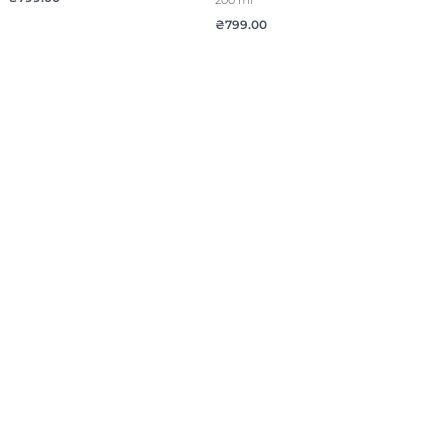
200 ml
₴
799.00