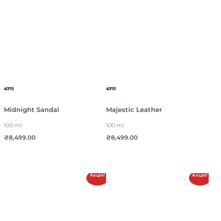
4711
4711
Midnight Sandal
Majestic Leather
100 ml
100 ml
₴
8,499.00
₴
8,499.00
Акція!
Акція!