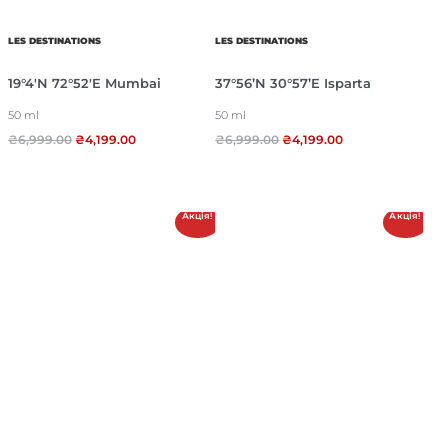
LES DESTINATIONS
LES DESTINATIONS
19°4′N 72°52′E Mumbai
37°56’N 30°57’E Isparta
50 ml
50 ml
₴
6,999.00
₴
4,199.00
₴
6,999.00
₴
4,199.00
Акція!
Акція!