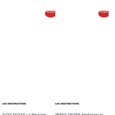
Акція!
Акція!
LES DESTINATIONS
LES DESTINATIONS
21°7′S 55°32′E La Réunion
18°55′S 46°26′E Madagascar