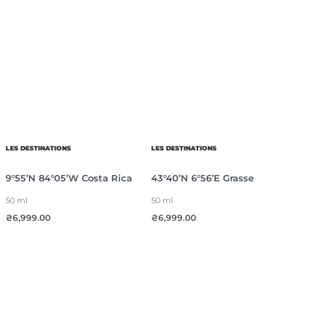
LES DESTINATIONS
LES DESTINATIONS
9°55’N 84°05’W Costa Rica
43°40’N 6°56’E Grasse
50 ml
50 ml
₴
6,999.00
₴
6,999.00