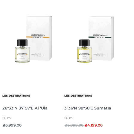
LES DESTINATIONS
LES DESTINATIONS
26°33′N 37°57′E Al ‘Ula
3°36′N 98°38′E Sumatra
50 ml
50 ml
₴
6,999.00
₴
6,999.00
₴
4,199.00