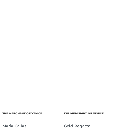
THE MERCHANT OF VENICE
THE MERCHANT OF VENICE
Maria Callas
Gold Regatta