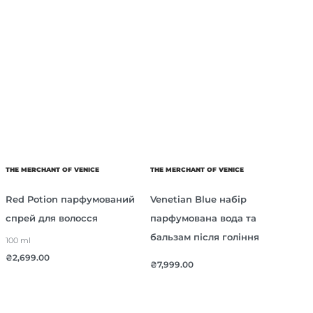
THE MERCHANT OF VENICE
THE MERCHANT OF VENICE
Red Potion парфумований
Venetian Blue набір
спрей для волосся
парфумована вода та
бальзам після гоління
100 ml
₴
2,699.00
₴
7,999.00