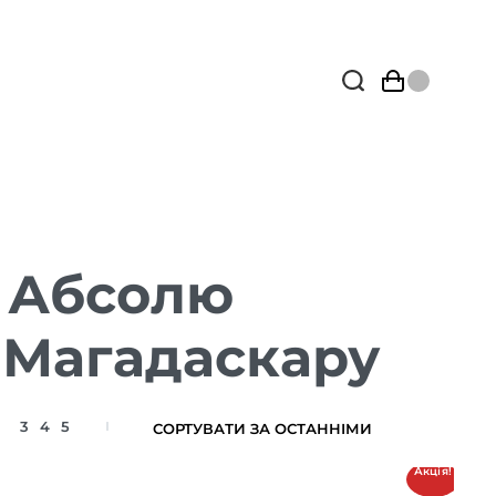
ю Абсолю
з Магадаскару
3
4
5
Акція!