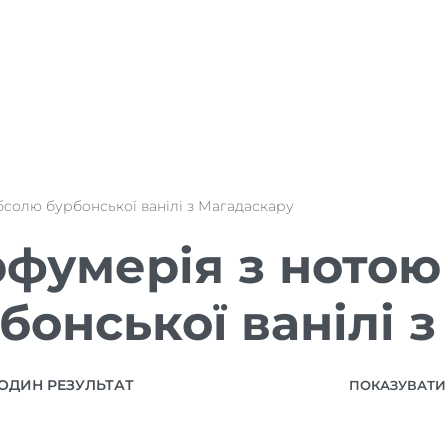
бсолю бурбонської ванілі з Магадаскару
фумерія з ното
бонської ванілі 
ОДИН РЕЗУЛЬТАТ
ПОКАЗУВАТИ