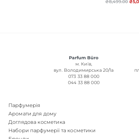
₴
8,499.00
₴
5,
Об’єм
Parfum Büro
Парфумер
м. Київ,
вул. Володимирська 20/1а
п
073 33 88 000
044 33 88 000
Парфумерія
Аромати для дому
Доглядова косметика
Набори парфумерії та косметики
Бренди