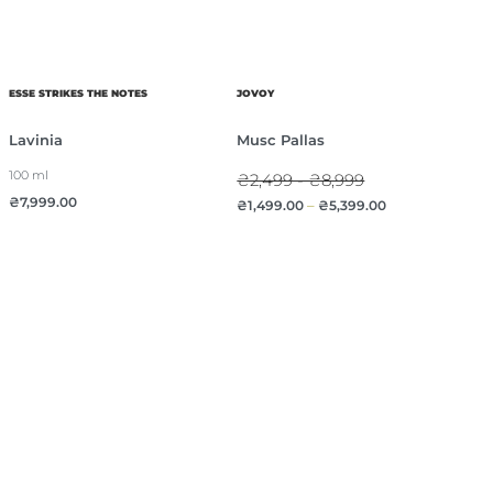
ESSE STRIKES THE NOTES
JOVOY
Lavinia
Musc Pallas
100 ml
₴2,499 - ₴8,999
₴
7,999.00
₴
1,499.00
–
₴
5,399.00