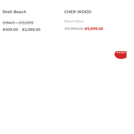
Shell Beach
CHER WOOD
90мл+7,5мл
₴849 - ₴3,999
₴
9,999.00
₴
5,999.00
₴
509.00
–
₴
2,399.00
Акція!