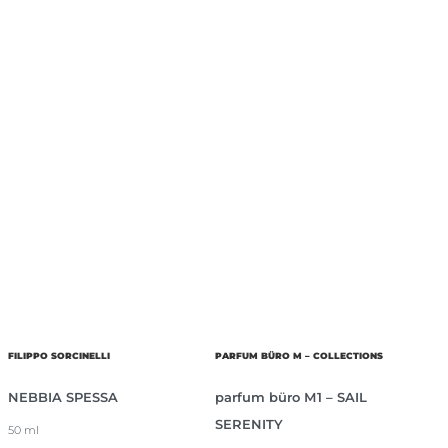
FILIPPO SORCINELLI
PARFUM BÜRO M – COLLECTIONS
NEBBIA SPESSA
parfum büro М1 – SAIL
SERENITY
50 ml