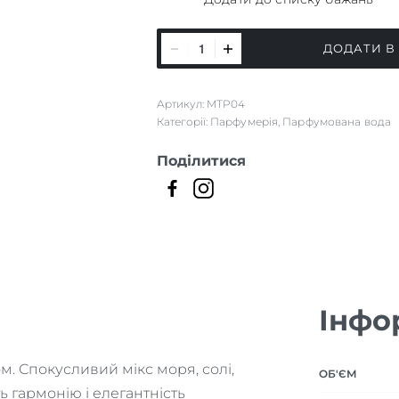
Sel_Vanille
ДОДАТИ В
кількість
Артикул:
MTP04
Категорії:
Парфумерія
,
Парфумована вода
Поділитися
Інфо
м. Спокусливий мікс моря, солі,
ОБ'ЄМ
ь гармонію і елегантність