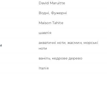
David Maruitte
Водні
,
Фужерні
Maison Tahite
шавлія
акватичні ноти
,
жасмин
,
морські
И
ноти
ваніль
,
кедрове дерево
Італія