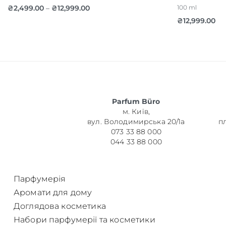
₴
2,499.00
₴
12,999.00
100 ml
–
₴
12,999.00
Parfum Büro
м. Київ,
вул. Володимирська 20/1а
п
073 33 88 000
044 33 88 000
Парфумерія
Аромати для дому
Доглядова косметика
Набори парфумерії та косметики