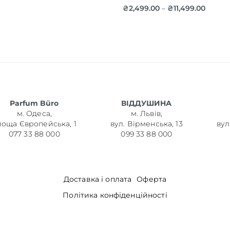
₴
2,499.00
₴
11,499.00
–
Parfum Büro
ВІДДУШИНА
м. Одеса,
м. Львів,
лоща Європейська, 1
вул. Вірменська, 13
вул
077 33 88 000
099 33 88 000
Доставка і оплата
Оферта
Політика конфіденційності