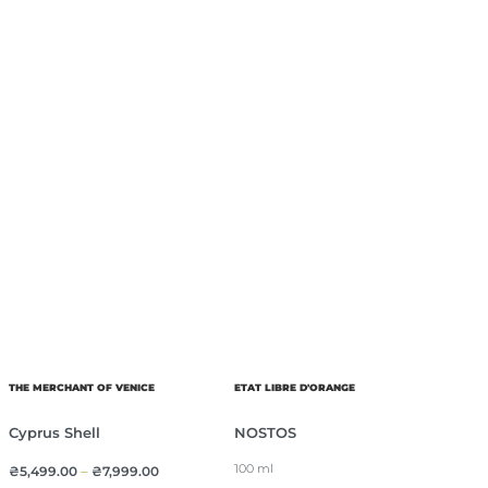
THE MERCHANT OF VENICE
ETAT LIBRE D'ORANGE
Cyprus Shell
NOSTOS
100 ml
₴
5,499.00
–
₴
7,999.00