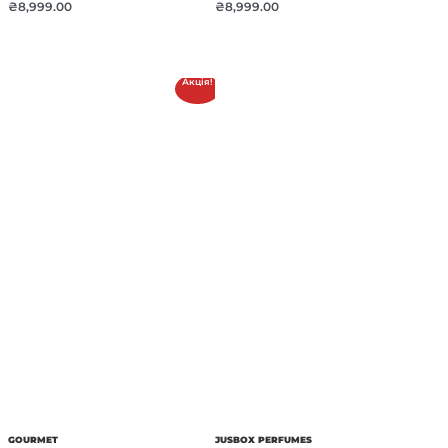
₴
8,999.00
₴
8,999.00
Акція!
GOURMET
JUSBOX PERFUMES