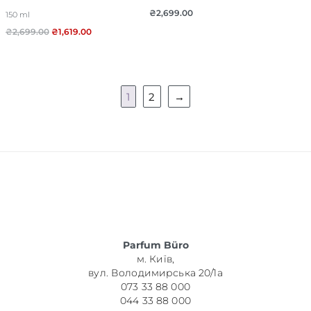
₴
2,699.00
150 ml
₴
2,699.00
₴
1,619.00
1
2
→
Parfum Büro
м. Київ,
вул. Володимирська 20/1а
073 33 88 000
044 33 88 000