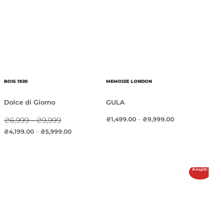
BOIS 1920
MEMOIZE LONDON
Dolce di Giorno
GULA
₴6,999 - ₴9,999
₴
1,499.00
–
₴
9,999.00
₴
4,199.00
–
₴
5,999.00
Акція!