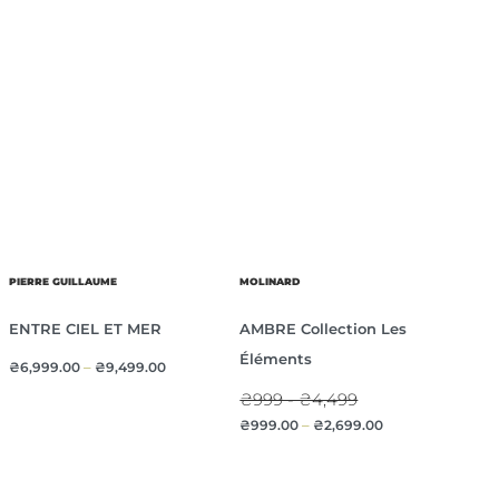
PIERRE GUILLAUME
MOLINARD
ENTRE CIEL ET MER
AMBRE Collection Les
Éléments
₴
6,999.00
–
₴
9,499.00
₴999 - ₴4,499
₴
999.00
–
₴
2,699.00