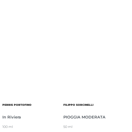
PERRIS PORTOFINO
FILIPPO SORCINELLI
In Riviera
PIOGGIA MODERATA
100 ml
50 ml