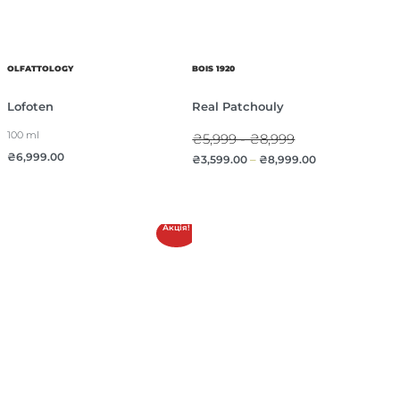
OLFATTOLOGY
BOIS 1920
Lofoten
Real Patchouly
100 ml
₴5,999 - ₴8,999
₴
6,999.00
₴
3,599.00
–
₴
8,999.00
Акція!