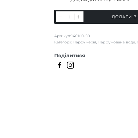
In
ДОДАТИ В
Riviera
кількість
Артикул:
140100-50
Категорії:
Парфумерія
,
Парфумована вода
,
Поділитися