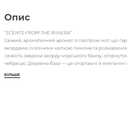
Опис
“SCENTS FROM THE RIVIERA”
Свіжий, ароматичний аромат із палітрою нот, що г
акордами, осяяними квіткою лимона та розмарино
свіжість завдяки акорду морського бризу, огорнут
чебрецю. Деревна база — це огортаючі й елегантні 
БІЛЬШЕ