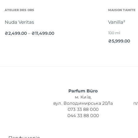
ATELIER DES ORS
MAISON TAHITE
Nuda Veritas
Vanilla²
₴
2,499.00
₴
11,499.00
100 ml
–
₴
5,999.00
Parfum Büro
м. Київ,
вул. Володимирська 20/1а
п
073 33 88 000
044 33 88 000