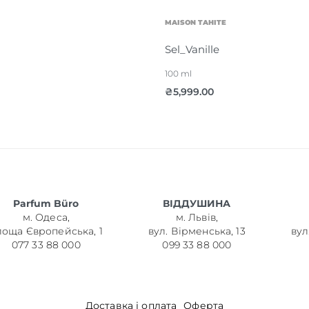
MAISON TAHITE
Sel_Vanille
100 ml
₴
5,999.00
Parfum Büro
ВІДДУШИНА
м. Одеса,
м. Львів,
лоща Європейська, 1
вул. Вірменська, 13
вул
077 33 88 000
099 33 88 000
Доставка і оплата
Оферта