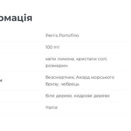
рмація
Perris Portofino
100 ml
квіти лимона
,
кристали солі
,
розмарин
безсмертник
,
Акорд морського
И
бризу
,
чебрець
біле дерево
,
кедрове дерево
Італія