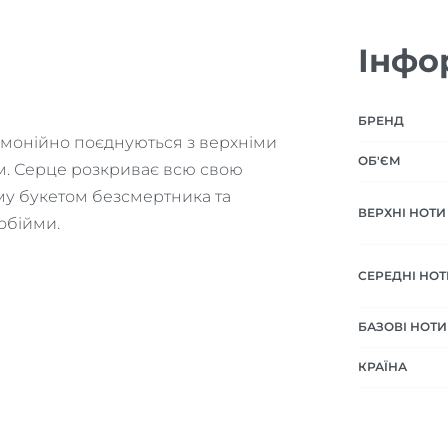
Інфо
БРЕНД
армонійно поєднуються з верхніми
ОБ'ЄМ
м. Серце розкриває всю свою
ому букетом безсмертника та
ВЕРХНІ НОТИ
обійми.
СЕРЕДНІ НОТ
БАЗОВІ НОТИ
КРАЇНА