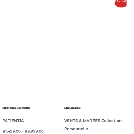
Акція!
MEMOIZE LONDON
MOLINARD
PATIENTIA
VENTS & MARÉES Collection
Personnelle
₴
1,499.00
–
₴
9,999.00