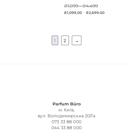
₴1,099 - ₴4,499
₴
1,099.00
–
₴
2,699.00
1
2
→
Parfum Büro
м. Київ,
вул. Володимирська 20/1а
073 33 88 000
044 33 88 000