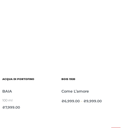
ACQUA DI PORTOFINO
BOIS 1920
BAIA
Come L’amore
100 ml
₴
6,999.00
–
₴
9,999.00
₴
7,999.00