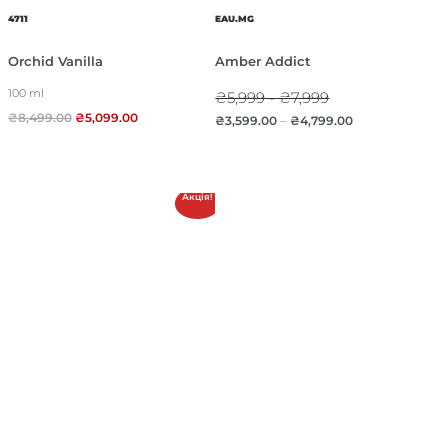
4711
EAU.MG
Orchid Vanilla
Amber Addict
100 ml
₴5,999 - ₴7,999
₴
8,499.00
₴
5,099.00
₴
3,599.00
–
₴
4,799.00
Акція!