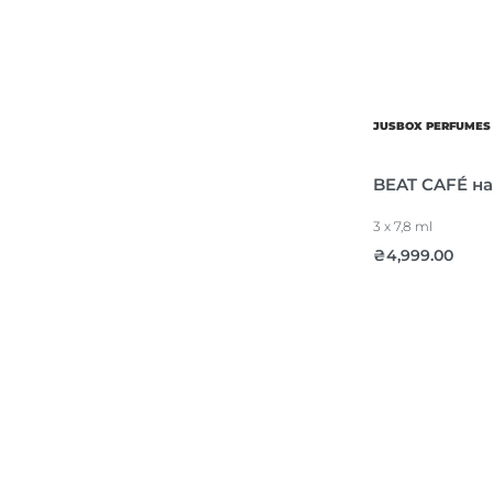
JUSBOX PERFUMES
BEAT CAFÉ на
3 x 7,8 ml
₴
4,999.00