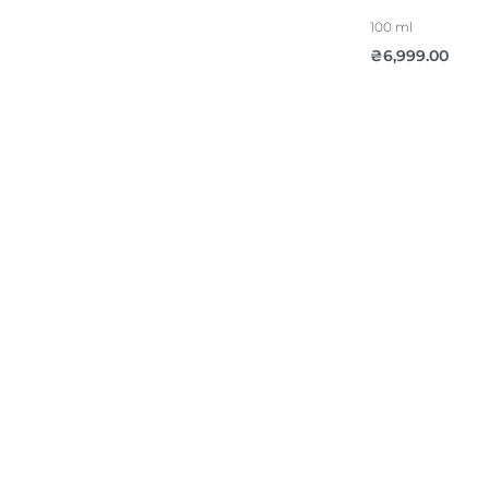
100 ml
₴
6,999.00