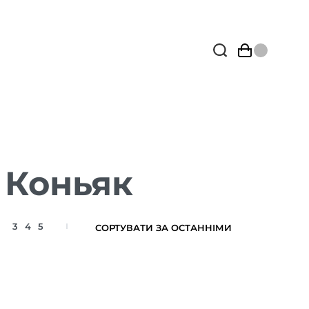
 Коньяк
3
4
5