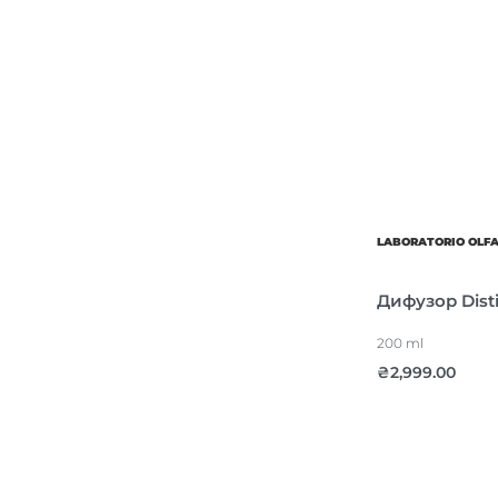
LABORATORIO OLF
Дифузор Disti
200 ml
₴
2,999.00