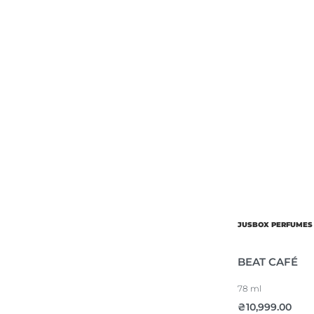
JUSBOX PERFUMES
BEAT CAFÉ
78 ml
₴
10,999.00