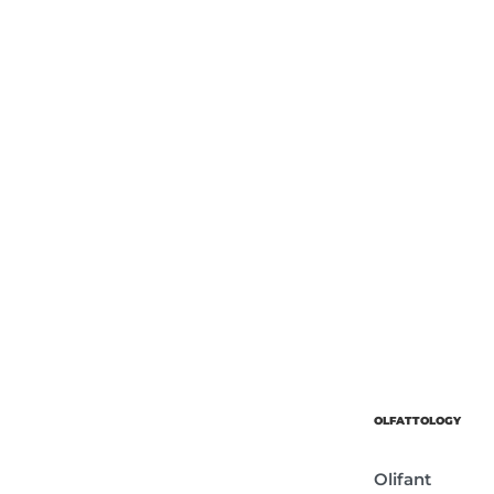
Об’єм
Парфумер
OLFATTOLOGY
Olifant