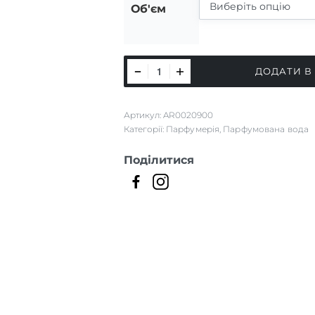
Об'єм
LIQUEUR CHARNELLE
ДОДАТИ В
кількість
Артикул:
AR0020900
Категорії:
Парфумерія
,
Парфумована вода
Поділитися