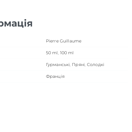
рмація
Pierre Guillaume
50 ml
,
100 ml
Гурманські
,
Пряні
,
Солодкі
Франція