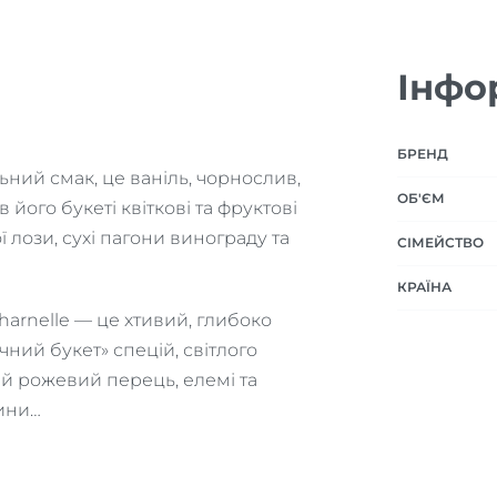
Інфо
БРЕНД
ьний смак, це ваніль, чорнослив,
ОБ'ЄМ
 його букеті квіткові та фруктові
ї лози, сухі пагони винограду та
СІМЕЙСТВО
КРАЇНА
harnelle — це хтивий, глибоко
ний букет» спецій, світлого
ий рожевий перець, елемі та
лини…