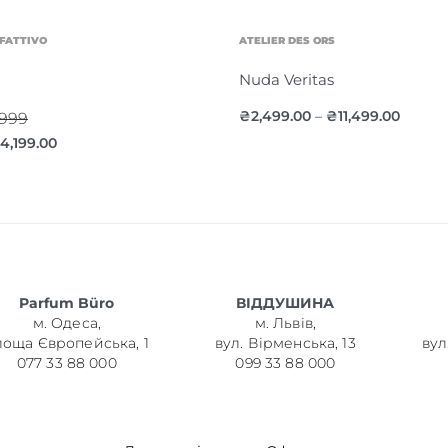
FATTIVO
ATELIER DES ORS
Nuda Veritas
₴
2,499.00
₴
11,499.00
–
,999
4,199.00
Parfum Büro
ВІДДУШИНА
м. Одеса,
м. Львів,
лоща Європейська, 1
вул. Вірменська, 13
вул
077 33 88 000
099 33 88 000