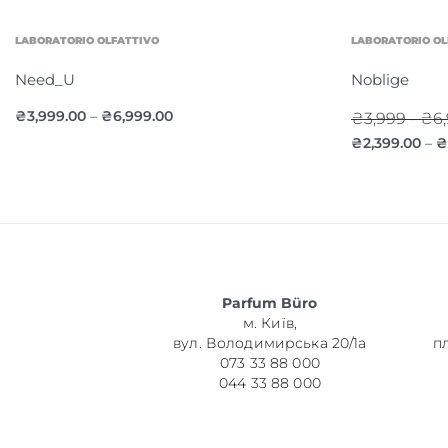
LABORATORIO OLFATTIVO
LABORATORIO OL
Need_U
Noblige
₴
3,999.00
₴
6,999.00
–
₴3,999 - ₴6
₴
2,399.00
₴
–
Parfum Büro
м. Київ,
вул. Володимирська 20/1а
п
073 33 88 000
044 33 88 000