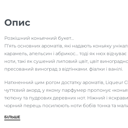
Опис
Розкішний коньячний букет…
П’ять основних ароматів, які надають коньяку унікал
карамель, апельсин і абрикос… тоді як нюх відчуває в
ноти, такі як сушений липовий цвіт, цвіт виноградно
пресований виноград з відтінками. фіалки і ванілі.
Натхненний цим рогом достатку ароматів, Liqueur C
чуттєвий акорд, у якому парфумер пропонує «коньяч
тютюну та пудрових деревних нот. Ніжний і яскрав
чорний перець посилюють ноти бобів тонка та ма
БІЛЬШЕ