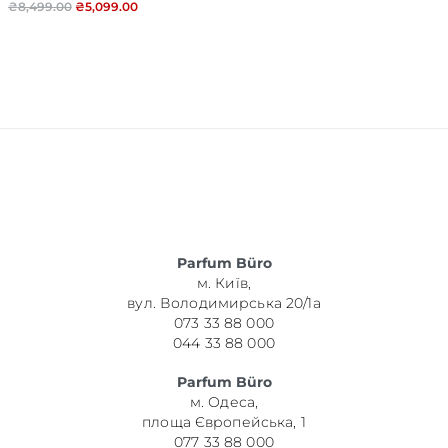
₴
8,499.00
₴
5,099.00
Parfum Büro
м. Київ,
вул. Володимирська 20/1а
073 33 88 000
044 33 88 000
Parfum Büro
м. Одеса,
площа Європейська, 1
077 33 88 000