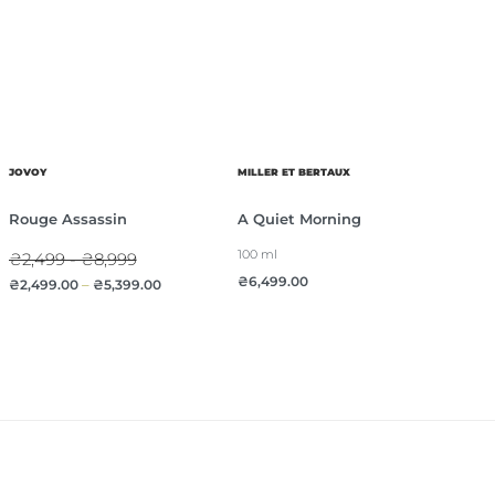
JOVOY
MILLER ET BERTAUX
Rouge Assassin
A Quiet Morning
100 ml
₴2,499 - ₴8,999
₴
6,499.00
₴
2,499.00
–
₴
5,399.00