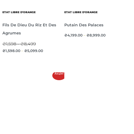
ETAT LIBRE D'ORANGE
ETAT LIBRE D'ORANGE
Fils De Dieu Du Riz Et Des
Putain Des Palaces
Agrumes
₴
4,199.00
–
₴
8,999.00
₴1,598 - ₴8,499
₴
1,598.00
–
₴
5,099.00
Акція!