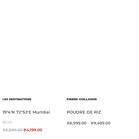
LES DESTINATIONS
PIERRE GUILLAUME
19°4′N 72°52′E Mumbai
POUDRE DE RIZ
50 ml
₴
6,999.00
–
₴
9,499.00
₴
6,999.00
₴
4,199.00