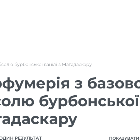
бсолю бурбонської ванілі з Магадаскару
фумерія з базов
олю бурбонської 
адаскару
ОДИН РЕЗУЛЬТАТ
ПОКАЗУВАТИ