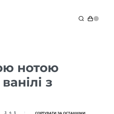
ою нотою
ванілі з
3
4
5