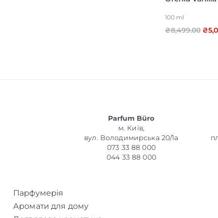
100 ml
Об’єм
₴
8,499.00
₴
5,
Парфумер
Parfum Büro
м. Київ,
вул. Володимирська 20/1а
п
073 33 88 000
044 33 88 000
Парфумерія
Аромати для дому