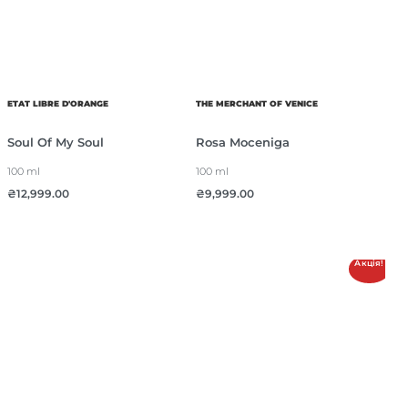
ETAT LIBRE D'ORANGE
THE MERCHANT OF VENICE
Soul Of My Soul
Rosa Moceniga
100 ml
100 ml
₴
12,999.00
₴
9,999.00
Акція!