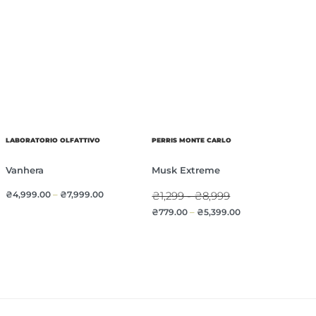
LABORATORIO OLFATTIVO
PERRIS MONTE CARLO
Vanhera
Musk Extreme
₴
4,999.00
–
₴
7,999.00
₴1,299 - ₴8,999
₴
779.00
–
₴
5,399.00