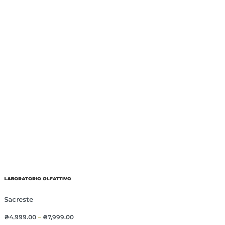
LABORATORIO OLFATTIVO
Sacreste
₴
4,999.00
–
₴
7,999.00