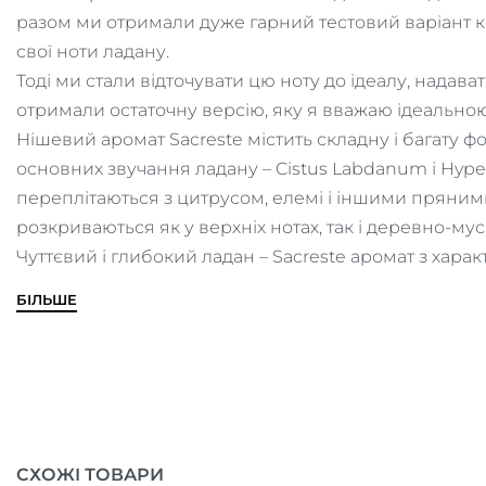
разом ми отримали дуже гарний тестовий варіант ко
свої ноти ладану.
Тоді ми стали відточувати цю ноту до ідеалу, надавати
отримали остаточну версію, яку я вважаю ідеальною
Нішевий аромат Sacreste містить складну і багату фо
основних звучання ладану – Cistus Labdanum і Hyper
переплітаються з цитрусом, елемі і іншими пряними
розкриваються як у верхніх нотах, так і деревно-муск
Чуттєвий і глибокий ладан – Sacreste аромат з харак
БІЛЬШЕ
СХОЖІ ТОВАРИ