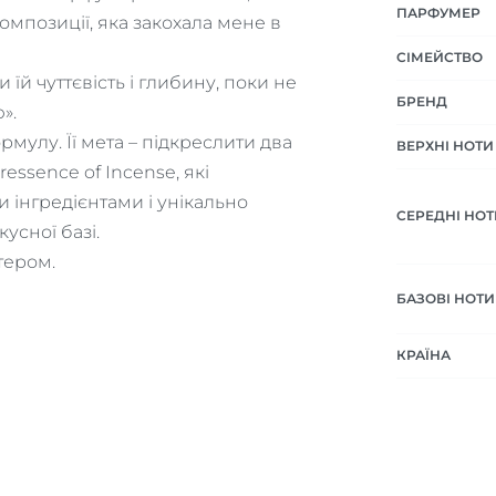
ПАРФУМЕР
мпозиції, яка закохала мене в
СІМЕЙСТВО
 їй чуттєвість і глибину, поки не
БРЕНД
».
рмулу. Її мета – підкреслити два
ВЕРХНІ НОТИ
essence of Incense, які
 інгредієнтами і унікально
СЕРЕДНІ НОТ
усної базі.
тером.
БАЗОВІ НОТИ
КРАЇНА