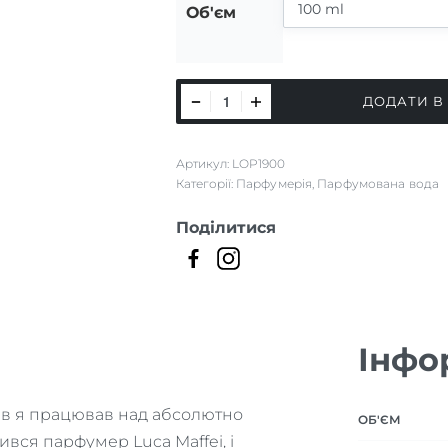
Об'єм
Sacreste
ДОДАТИ В
кількість
Артикул:
LOP1900
Категорії:
Парфумерія
,
Парфумована вода
Поділитися
Інфо
років я працював над абсолютно
ОБ'ЄМ
вся парфумер Luca Maffei, і