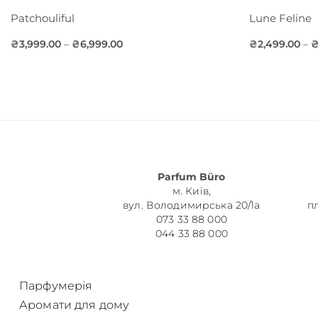
Patchouliful
Lune Feline
₴
3,999.00
₴
6,999.00
₴
2,499.00
–
–
Parfum Büro
м. Київ,
вул. Володимирська 20/1а
п
073 33 88 000
044 33 88 000
Парфумерія
Аромати для дому