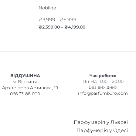
Noblige
₴3,999 - ₴6,999
₴
2,399.00
₴
4,199.00
–
ВІДДУШИНА
Час роботи:
Пн-Нд 11:00 – 20:00
м. Вінниця,
Без вихідних
. Архітектора Артинова, 19
info@parfumburo.com
066 33 88 000
Парфумерія у Львові
Парфумерія у Одесі