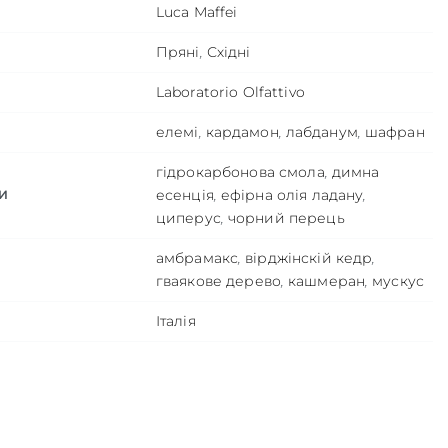
Luca Maffei
Пряні
,
Східні
Laboratorio Olfattivo
елемі
,
кардамон
,
лабданум
,
шафран
гідрокарбонова смола
,
димна
есенція
,
ефірна олія ладану
,
И
циперус
,
чорний перець
амбрамакс
,
вірджінскій кедр
,
гваякове дерево
,
кашмеран
,
мускус
Італія