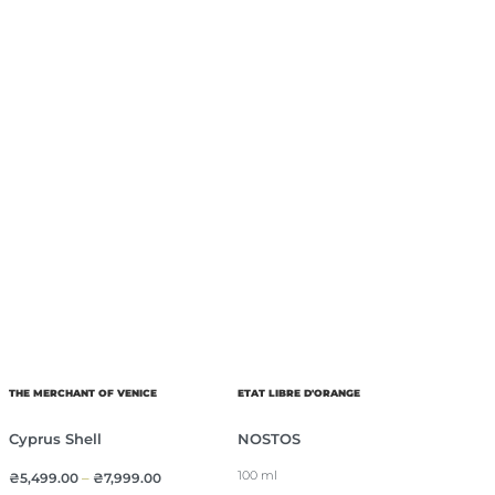
THE MERCHANT OF VENICE
ETAT LIBRE D'ORANGE
Cyprus Shell
NOSTOS
100 ml
₴
5,499.00
–
₴
7,999.00