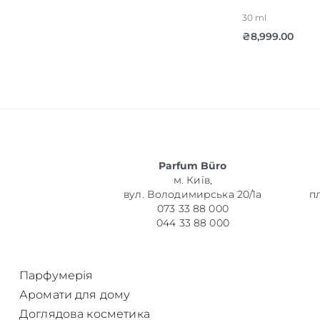
30 ml
₴
8,999.00
Parfum Büro
м. Київ,
вул. Володимирська 20/1а
п
073 33 88 000
044 33 88 000
Парфумерія
Аромати для дому
Доглядова косметика