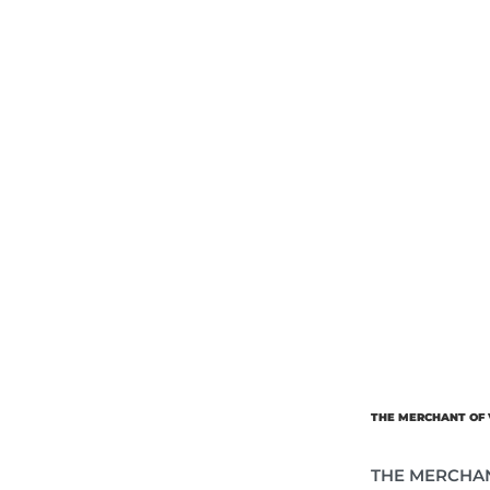
Об’єм
Парфумер
THE MERCHANT OF 
THE MERCHANT