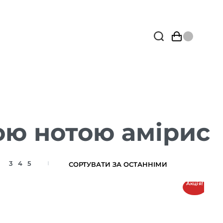
ою нотою амірис
3
4
5
Акція!