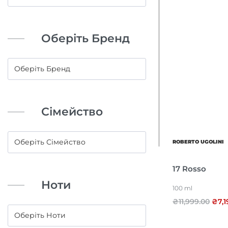
Оберіть Бренд
Сімейство
ROBERTO UGOLINI
17 Rosso
Ноти
100 ml
₴
11,999.00
₴
7,