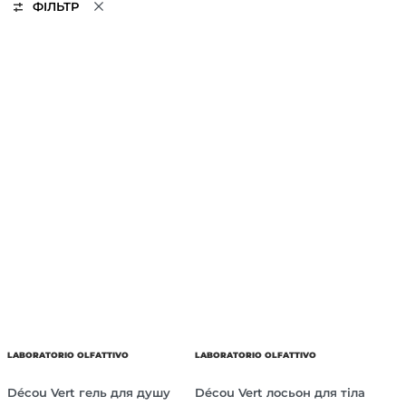
ФІЛЬТР
LABORATORIO OLFATTIVO
LABORATORIO OLFATTIVO
Décou Vert гель для душу
Décou Vert лосьон для тіла