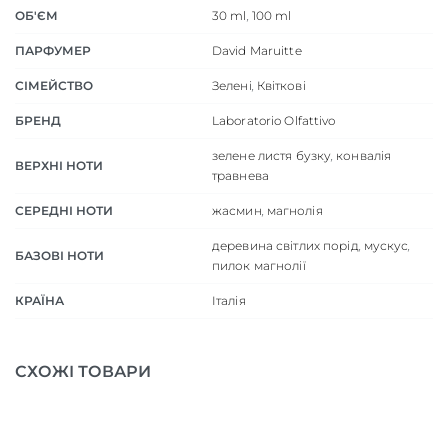
ОБ'ЄМ
30 ml
,
100 ml
ПАРФУМЕР
David Maruitte
СІМЕЙСТВО
Зелені
,
Квіткові
БРЕНД
Laboratorio Olfattivo
зелене листя бузку
,
конвалія
ВЕРХНІ НОТИ
травнева
СЕРЕДНІ НОТИ
жасмин
,
магнолія
деревина світлих порід
,
мускус
,
БАЗОВІ НОТИ
пилок магнолії
КРАЇНА
Італія
СХОЖІ ТОВАРИ