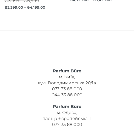
₴3,999 - ₴6,999
₴
2,399.00
–
₴
4,199.00
Parfum Büro
м. Київ,
вул. Володимирська 20/1а
073 33 88 000
044 33 88 000
Parfum Büro
м. Одеса,
площа Європейська, 1
077 33 88 000