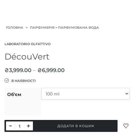
>
>
ГОЛОВНА
ПАРФУМЕРІЯ
ПАРФУМОВАНА ВОДА
LABORATORIO OLFATTIVO
DécouVert
–
₴
3,999.00
₴
6,999.00
В НАЯВНОСТІ
Об'єм
DécouVert
ДОД
ДОДАТИ В КОШИК
кількість
ДО