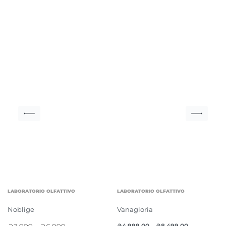
LABORATORIO OLFATTIVO
LABORATORIO OLFATTIVO
Noblige
Vanagloria
₴
4,999.00
–
₴
8,499.00