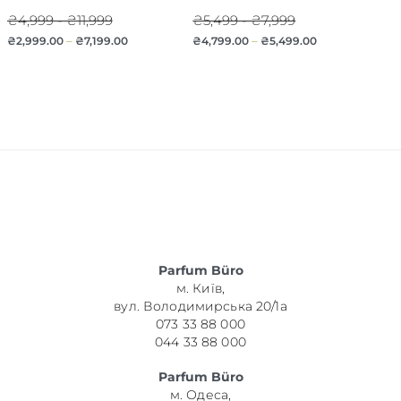
₴4,999 - ₴11,999
₴5,499 - ₴7,999
₴
2,999.00
–
₴
7,199.00
₴
4,799.00
–
₴
5,499.00
Parfum Büro
м. Київ,
вул. Володимирська 20/1а
073 33 88 000
044 33 88 000
Parfum Büro
м. Одеса,