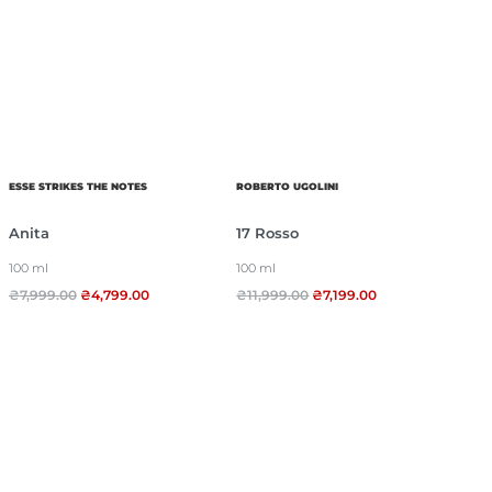
ESSE STRIKES THE NOTES
ROBERTO UGOLINI
Anita
17 Rosso
100 ml
100 ml
₴
7,999.00
₴
4,799.00
₴
11,999.00
₴
7,199.00