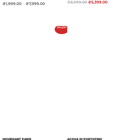
₴
8,999.00
₴
5,399.00
₴
1,999.00
–
₴
7,999.00
Акція!
HOUBIGANT PARIS
ACQUA DI PORTOFINO