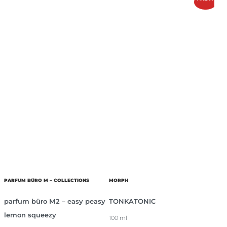
PARFUM BÜRO M – COLLECTIONS
MORPH
parfum büro М2 – easy peasy
TONKATONIC
lemon squeezy
100 ml