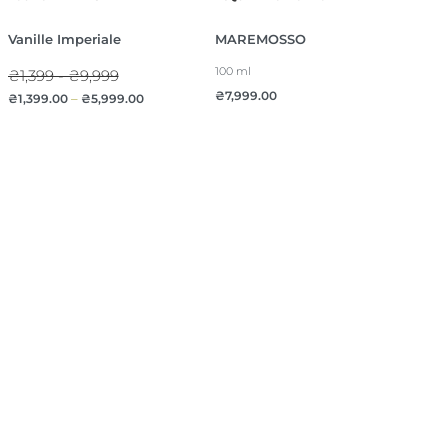
Vanille Imperiale
MAREMOSSO
100 ml
₴1,399 - ₴9,999
₴
7,999.00
₴
1,399.00
–
₴
5,999.00