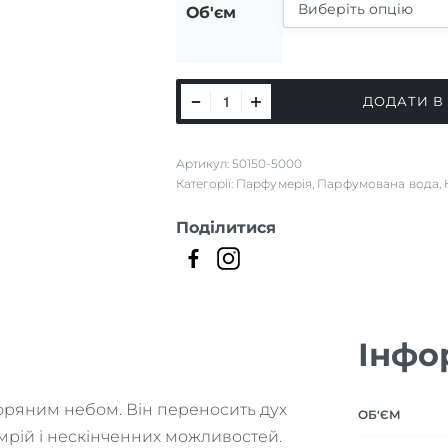
Об'єм
Vanille
ДОДАТИ В
Imperiale
кількість
Артикул:
50150-5000
Категорії:
Парфумерія
,
Парфумована вода
,
Поділитися
Інфо
д зоряним небом. Він переносить дух
ОБ'ЄМ
мрій і нескінченних можливостей.