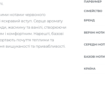
ПАРФУМЕР
і.
СІМЕЙСТВО
овими нотами червоного
БРЕНД
і яскравий вступ. Серце аромату
ди, жасмину та ванілі, створюючи
ВЕРХНІ НОТИ
им і комфортним. Нарешті, базові
гортають почуття теплими та
СЕРЕДНІ НОТ
я вишуканості та привабливості.
БАЗОВІ НОТИ
КРАЇНА