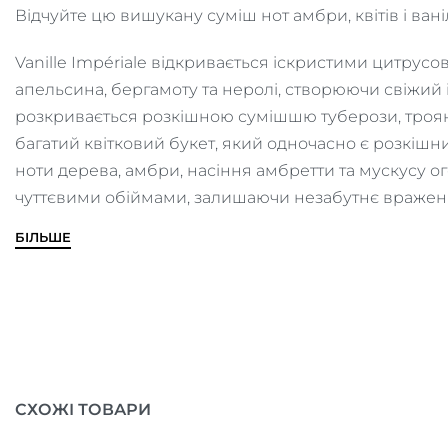
Відчуйте цю вишукану суміш нот амбри, квітів і ваніл
Vanille Impériale відкривається іскристими цитрус
апельсина, бергамоту та неролі, створюючи свіжий 
розкривається розкішною сумішшю туберози, троян
багатий квітковий букет, який одночасно є розкішн
ноти дерева, амбри, насіння амбретти та мускусу о
чуттєвими обіймами, залишаючи незабутнє враженн
БІЛЬШЕ
СХОЖІ ТОВАРИ