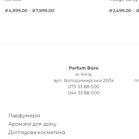
₴
4,999.00
₴
7,999.00
₴
2,499.00
–
–
Parfum Büro
м. Київ,
вул. Володимирська 20/1а
п
073 33 88 000
044 33 88 000
Парфумерія
Аромати для дому
Доглядова косметика