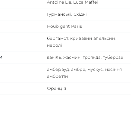
Antoine Lie
,
Luca Maffei
Гурманські
,
Східні
Houbigant Paris
бергамот
,
кривавий апельсин
,
неролі
ваніль
,
жасмин
,
троянда
,
тубероза
И
амбервуд
,
амбра
,
мускус
,
насіння
амбретти
Франція