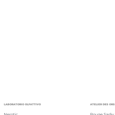
LABORATORIO OLFATTIVO
ATELIER DES ORS
Nerotic
Rouge Sarây