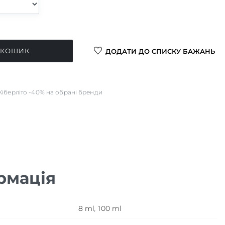
 КОШИК
ДОДАТИ ДО СПИСКУ БАЖАНЬ
Кіберліто -40% на обрані бренди
рмація
8 ml
,
100 ml