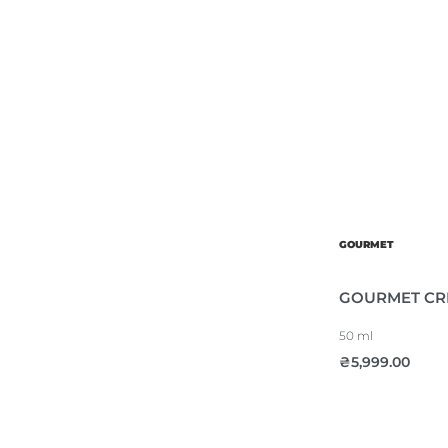
GOURMET
GOURMET CR
50 ml
₴
5,999.00