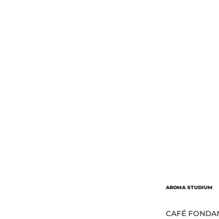
Об’єм
Парфумер
AROMA STUDIUM
CAFÉ FONDA