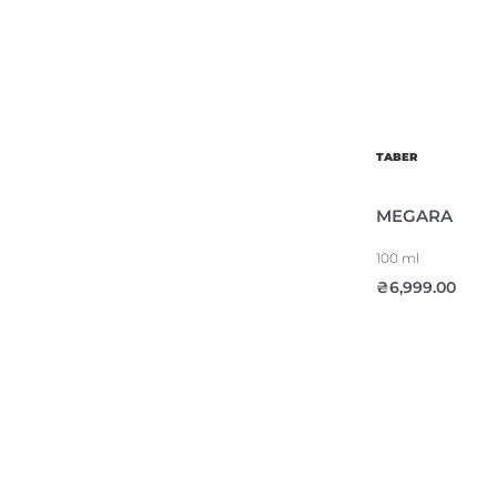
TABER
MEGARA
100 ml
₴
6,999.00