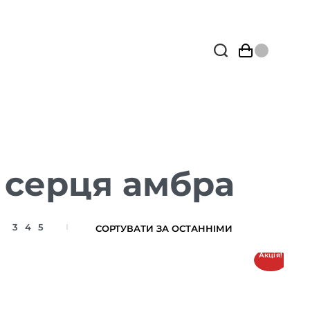
 серця амбра
3
4
5
Акція!