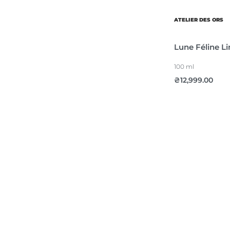
ATELIER DES ORS
Lune Féline L
100 ml
₴
12,999.00