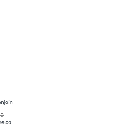
enjoin
99
99.00