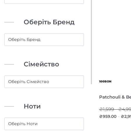
Оберіть Бренд
Сімейство
100BON
Patchouli & B
Ноти
₴1,599 - ₴4,9
₴
959.00
₴
2,9
–