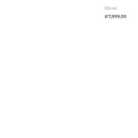
100 ml
₴
7,999.00