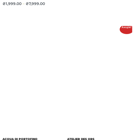
₴
1,999.00
–
₴
7,999.00
Акція!
ACQUA DI PORTOFINO
ATELIER DES ORS