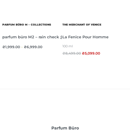
PARFUM BÜRO M – COLLECTIONS
THE MERCHANT OF VENICE
parfum büro М2 – rain check ;)
La Fenice Pour Homme
100 ml
₴
1,999.00
–
₴
6,999.00
₴
8,499.00
₴
5,099.00
Parfum Büro