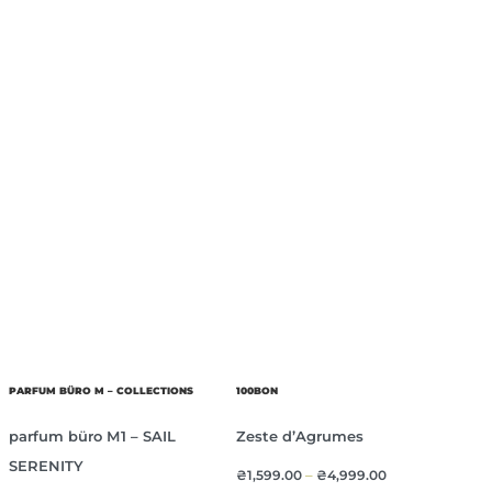
PARFUM BÜRO M – COLLECTIONS
100BON
parfum büro М1 – SAIL
Zeste d’Agrumes
SERENITY
₴
1,599.00
–
₴
4,999.00