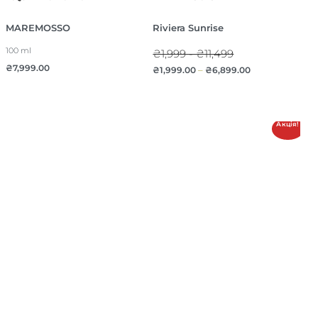
MAREMOSSO
Riviera Sunrise
100 ml
₴1,999 - ₴11,499
₴
7,999.00
₴
1,999.00
–
₴
6,899.00
Акція!