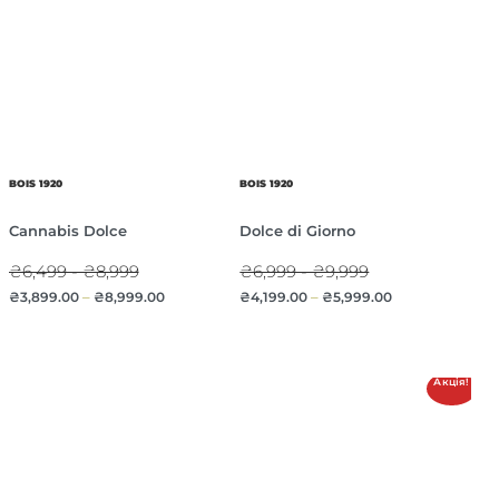
BOIS 1920
BOIS 1920
Cannabis Dolce
Dolce di Giorno
₴6,499 - ₴8,999
₴6,999 - ₴9,999
₴
3,899.00
–
₴
8,999.00
₴
4,199.00
–
₴
5,999.00
Акція!