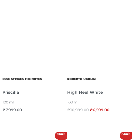
ESSE STRIKES THE NOTES
ROBERTO UGOLINI
Priscilla
High Heel White
100 ml
100 ml
₴
7,999.00
₴
10,999.00
₴
6,599.00
Акція!
Акція!