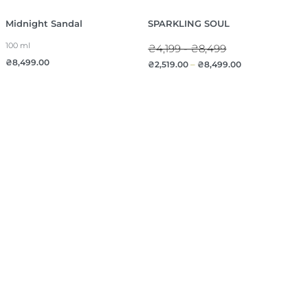
Midnight Sandal
SPARKLING SOUL
100 ml
₴4,199 - ₴8,499
₴
8,499.00
₴
2,519.00
–
₴
8,499.00