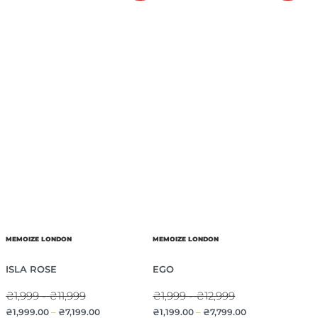
MEMOIZE LONDON
MEMOIZE LONDON
ISLA ROSE
EGO
₴1,999 - ₴11,999
₴1,999 - ₴12,999
₴
1,999.00
–
₴
7,199.00
₴
1,199.00
–
₴
7,799.00