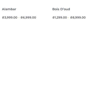
Alambar
Bois D’oud
₴
3,999.00
–
₴
6,999.00
₴
1,299.00
–
₴
8,999.00