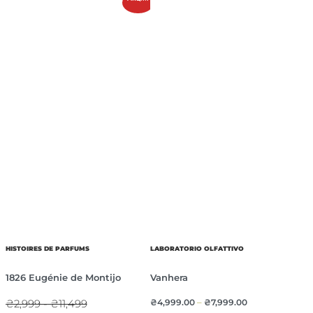
HISTOIRES DE PARFUMS
LABORATORIO OLFATTIVO
1826 Eugénie de Montijo
Vanhera
₴2,999 - ₴11,499
₴
4,999.00
–
₴
7,999.00