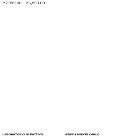
₴
2,999.00
–
₴
6,899.00
LABORATORIO OLFATTIVO
PERRIS MONTE CARLO