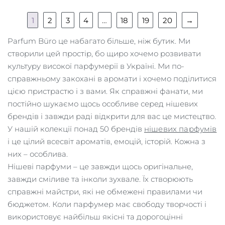
1
2
3
4
…
18
19
20
→
Parfum Büro це набагато більше, ніж бутик. Ми
створили цей простір, бо щиро хочемо розвивати
культуру високої парфумерії в Україні. Ми по-
справжньому закохані в аромати і хочемо поділитися
цією пристрастю і з вами. Як справжні фанати, ми
постійно шукаємо щось особливе серед нішевих
брендів і завжди раді відкрити для вас це мистецтво.
У нашій колекції понад 50 брендів
нішевих парфумів
і це цілий всесвіт ароматів, емоцій, історій. Кожна з
них – особлива.
Нішеві парфуми – це завжди щось оригінальне,
завжди сміливе та інколи зухвале. Їх створюють
справжні майстри, які не обмежені правилами чи
бюджетом. Коли парфумер має свободу творчості і
використовує найбільш якісні та дорогоцінні