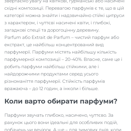
звертаємо увагу на квіткові, гурманські або насичені
східні композиції. Перевагою парфумів є те, що в цій
категорії можна знайти і надзвичайно стійкі цитруси
з характером, і чуттєві насичені квіти, і глибокі,
загадкові спеції та дорогоцінну деревину.
Parfum або Extrait de Parfum – чистий парфум або
екстракт, це найбільш концентрований вид
парфумерії. Парфуми містять найбільшу кількість
парфумерної композиції – 20-40%. Власне, саме це і
робить парфуми найбільш стійкими, але і
найдорожчими продуктами серед усього
різноманіття парфумерії. Стійкість парфумів
вражаюча – до 12 годин, а інколи і більше.
Коли варто обирати парфуми?
Парфуми звучать глибоко, насичено, чуттєво. За
рахунок цього вони ідеальні для особливих подій,
побачень чи вечірок. А ще – для зимових днів, коли