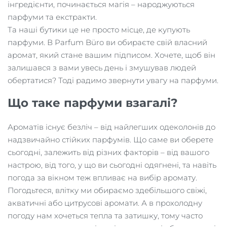
інгредієнти, починається магія – народжуються
парфуми та екстракти.
Та наші бутики це не просто місце, де купують
парфуми. В Parfum Büro ви обираєте свій власний
аромат, який стане вашим підписом. Хочете, щоб він
залишався з вами увесь день і змушував людей
обертатися? Тоді радимо звернути увагу на парфуми.
Що таке парфуми взагалі?
Ароматів існує безліч – від найлегших одеколонів до
надзвичайно стійких парфумів. Що саме ви оберете
сьогодні, залежить від різних факторів – від вашого
настрою, від того, у що ви сьогодні одягнені, та навіть
погода за вікном теж впливає на вибір аромату.
Погодьтеся, влітку ми обираємо здебільшого свіжі,
акватичні або цитрусові аромати. А в прохолодну
погоду нам хочеться тепла та затишку, тому часто