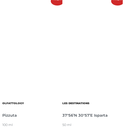
OLFATTOLOGY
LES DESTINATIONS
Pizzuta
37°56’N 30°57’E Isparta
100 ml
50 ml