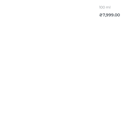
100 ml
₴
7,999.00