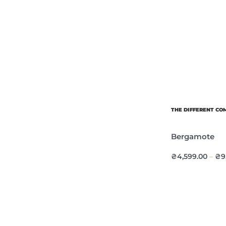
THE DIFFERENT C
Bergamote
₴
4,599.00
₴
9
–