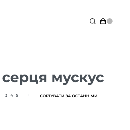
 серця мускус
3
4
5