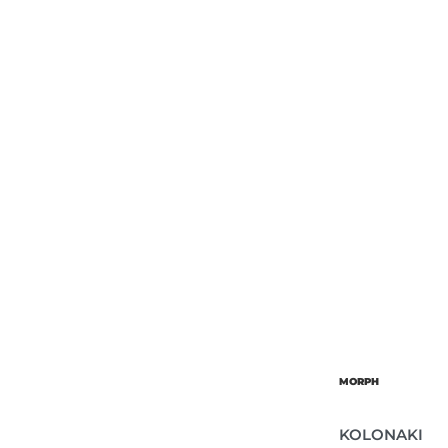
Об’єм
Парфумер
MORPH
KOLONAKI