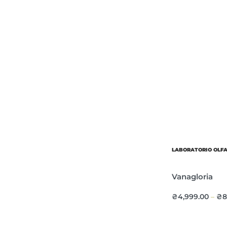
LABORATORIO OLF
Vanagloria
₴
4,999.00
₴
8
–