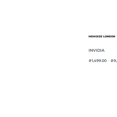
MEMOIZE LONDON
INVIDIA
₴
1,499.00
₴
9
–