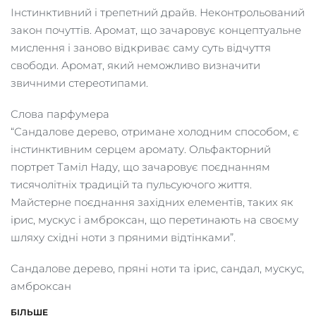
Інстинктивний і трепетний драйв. Неконтрольований
закон почуттів. Аромат, що зачаровує концептуальне
мислення і заново відкриває саму суть відчуття
свободи. Аромат, який неможливо визначити
звичними стереотипами.
Слова парфумера
“Сандалове дерево, отримане холодним способом, є
інстинктивним серцем аромату. Ольфакторний
портрет Таміл Наду, що зачаровує поєднанням
тисячолітніх традицій та пульсуючого життя.
Майстерне поєднання західних елементів, таких як
ірис, мускус і амброксан, що перетинають на своєму
шляху східні ноти з пряними відтінками”.
Сандалове дерево, пряні ноти та ірис, сандал, мускус,
амброксан
БІЛЬШЕ