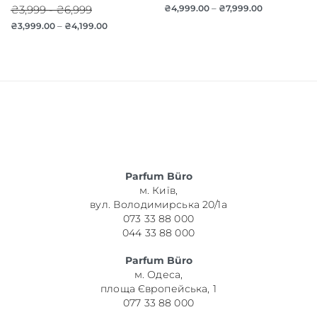
₴3,999 - ₴6,999
₴
4,999.00
–
₴
7,999.00
₴
3,999.00
–
₴
4,199.00
Parfum Büro
м. Київ,
вул. Володимирська 20/1а
073 33 88 000
044 33 88 000
Parfum Büro
м. Одеса,
площа Європейська, 1
077 33 88 000