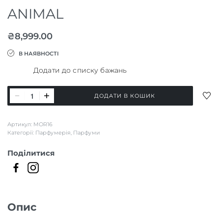
ANIMAL
₴
8,999.00
В НАЯВНОСТІ
Додати до списку бажань
ANIMAL
ДОД
ДОДАТИ В КОШИК
кількість
ДО
СПИ
Артикул:
MOR16
БАЖ
Категорії:
Парфумерія
,
Парфуми
Поділитися
Опис