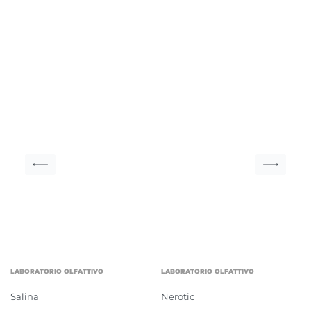
LABORATORIO OLFATTIVO
LABORATORIO OLFATTIVO
Salina
Nerotic