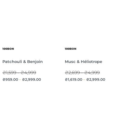
100BON
100BON
Patchouli & Benjoin
Musc & Héliotrope
₴1,599 - ₴4,999
₴2,699 - ₴4,999
₴
959.00
–
₴
2,999.00
₴
1,619.00
–
₴
2,999.00