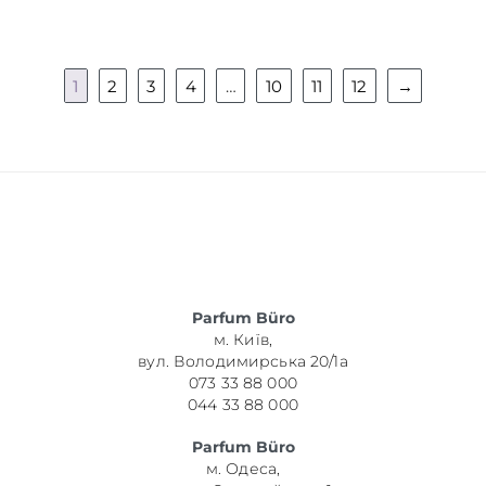
1
2
3
4
…
10
11
12
→
Parfum Büro
м. Київ,
вул. Володимирська 20/1а
073 33 88 000
044 33 88 000
Parfum Büro
м. Одеса,