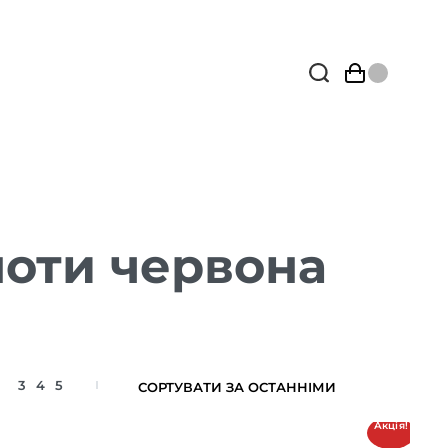
ноти червона
3
4
5
Акція!